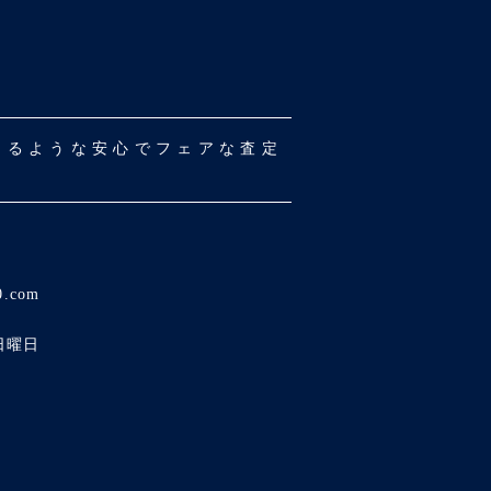
だけるような安心でフェアな査定
0.com
日曜日