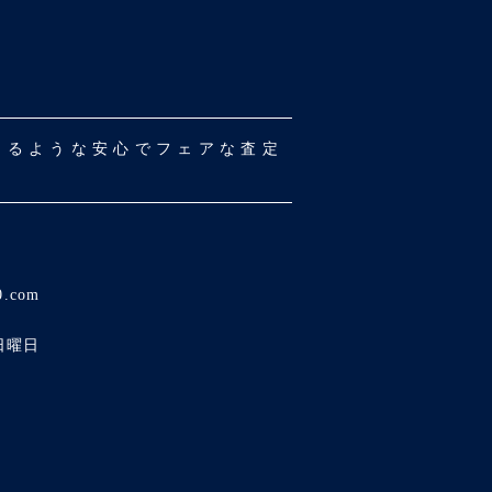
だけるような安心でフェアな査定
0.com
日曜日