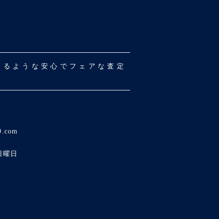
だけるような安心でフェアな査定
0.com
日曜日