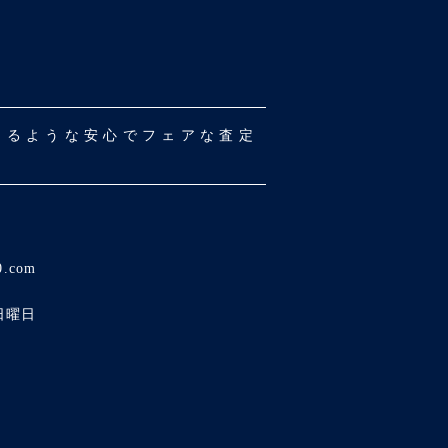
だけるような安心でフェアな査定
0.com
日曜日