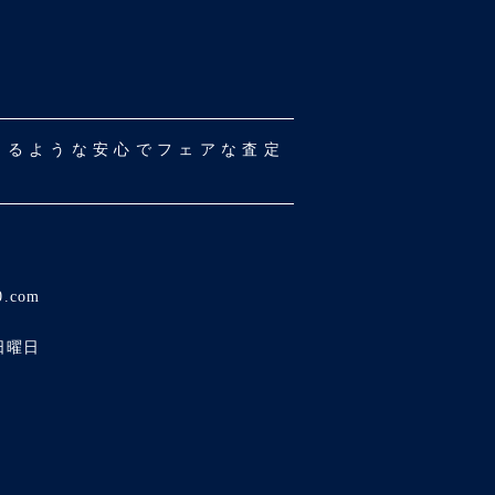
だけるような安心でフェアな査定
0.com
日曜日