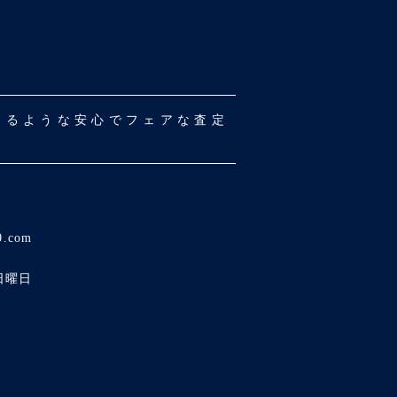
だけるような安心でフェアな査定
0.com
日曜日