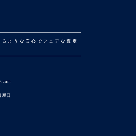
だけるような安心でフェアな査定
0.com
日曜日