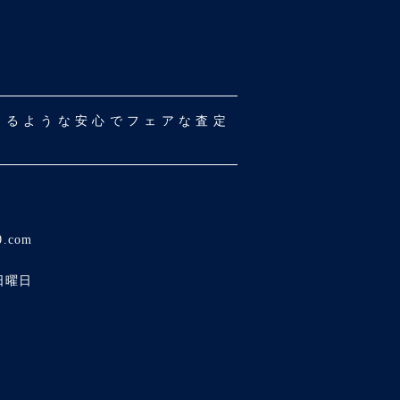
だけるような安心でフェアな査定
0.com
日曜日