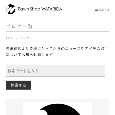
toggle
Menu
navigat
ブログ一覧
TOP
ブログ
渡田質店より皆様にとっておきのニュースやアイテム取引
についてお知らせ致します！