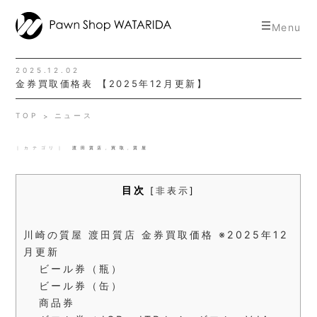
toggle
Menu
navigat
2025.12.02
金券買取価格表 【2025年12月更新】
TOP
ニュース
｜カテゴリ｜
渡田質店
,
買取
,
質屋
目次
[
非表示
]
川崎の質屋 渡田質店 金券買取価格 ※2025年12
月更新
ビール券（瓶）
ビール券（缶）
商品券