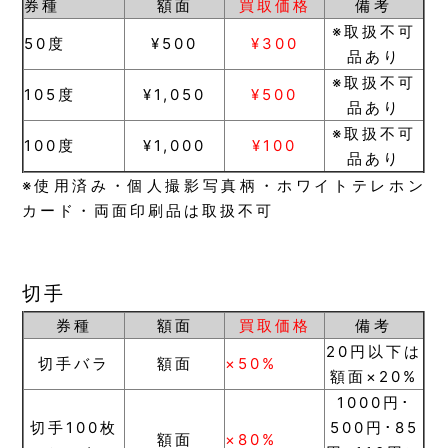
券種
額面
買取価格
備考
※取扱不可
50度
¥500
¥300
品あり
※取扱不可
105度
¥1,050
¥500
品あり
※取扱不可
100度
¥1,000
¥100
品あり
※使用済み・個人撮影写真柄・ホワイトテレホン
カード・両面印刷品は取扱不可
切手
券種
額面
買取価格
備考
20円以下は
切手バラ
額面
×50%
額面×20%
1000円･
切手100枚
500円･85
額面
×80%