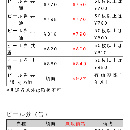
ビール券 共
50枚以上は
¥770
¥750
通
¥760
ビール券 共
50枚以上は
¥798
¥770
通
¥780
ビール券 共
50枚以上は
¥816
¥790
通
¥800
ビール券 共
50枚以上は
¥820
¥800
通
¥810
ビール券 共
50枚以上は
¥860
¥840
通
¥850
ビール券 共
有効期限1
額面
×92%
通 その他
年以上
※共通券以外は取扱不可
ビール券（缶）
券種
額面
買取価格
備考