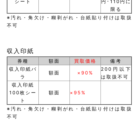
シート
円･110円に
限る
※汚れ・角欠け・糊剥がれ・台紙貼り付けは取扱
不可
収入印紙
券種
額面
買取価格
備考
収入印紙バ
200円以下
額面
×90%
ラ
は取扱不可
収入印紙
100枚シー
額面
×95%
ト
※汚れ・角欠け・糊剥がれ・台紙貼り付けは取扱
不可