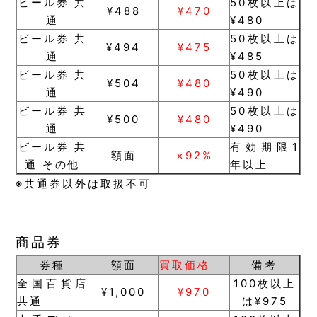
ビール券 共
50枚以上は
¥488
¥470
通
¥480
ビール券 共
50枚以上は
¥494
¥475
通
¥485
ビール券 共
50枚以上は
¥504
¥480
通
¥490
ビール券 共
50枚以上は
¥500
¥480
通
¥490
ビール券 共
有効期限1
額面
×92%
通 その他
年以上
※共通券以外は取扱不可
商品券
券種
額面
買取価格
備考
全国百貨店
100枚以上
¥1,000
¥970
共通
は¥975