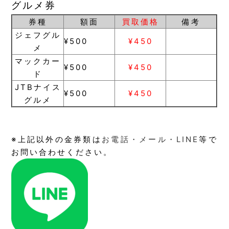
グルメ券
券種
額面
買取価格
備考
ジェフグル
¥500
¥450
メ
マックカー
¥500
¥450
ド
JTBナイス
¥500
¥450
グルメ
※上記以外の金券類は
お電話・メール・LINE
等で
お問い合わせください。