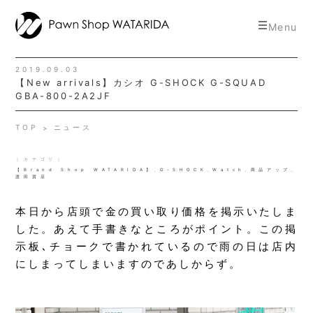
toggle
Menu
navigat
2019.09.03
【New arrivals】カシオ G-SHOCK G-SQUAD
GBA-800-2A2JF
TOP
ニュース
｜カテゴリ｜
【Brand Shop WATARIDA】
,
G-SHOCK
,
Watch
,
商品アップ
,
渡田質店
本日から店頭で金の買い取り価格を掲示いたしま
した。あえて手書きなところがポイント。この掲
示板､チョークで書かれているので雨の日は店内
にしまってしまいますのであしからず。