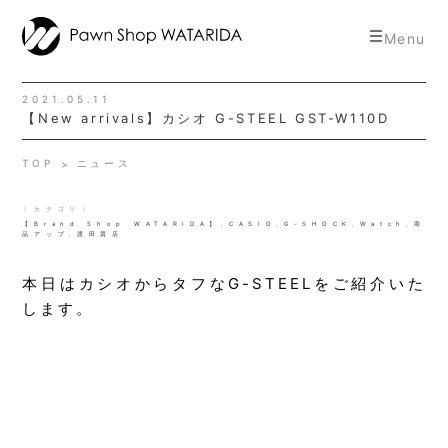
toggle
Menu
navigat
2021.05.11
【New arrivals】カシオ G-STEEL GST-W110D
TOP
ニュース
｜カテゴリ｜
【Brand Shop WATARIDA】
,
CASIO
,
G-SHOCK
,
Watch
,
商
品アップ
,
渡田質店
本日はカシオからタフなG-STEELをご紹介いた
します。