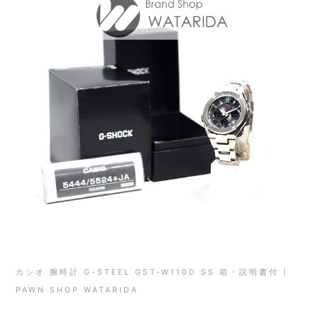
カシオ 腕時計 G-STEEL GST-W110D SS 箱・説明書付 |
PAWN SHOP WATARIDA