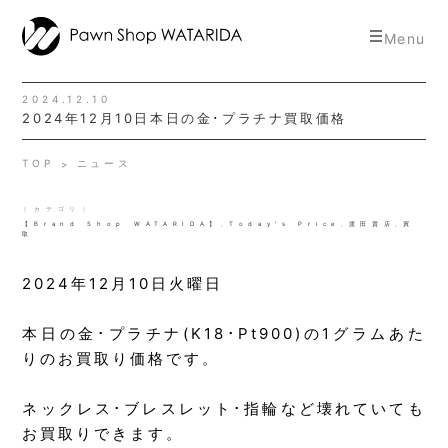
toggle
Menu
navigat
2024.12.10
2024年12月10日本日の金･プラチナ買取価格
TOP
ニュース
｜カテゴリ｜
【Brand Shop WATARIDA】
,
Today's Price
,
渡田質店
,
買
取
2024年12月10日火曜日
本日の金･プラチナ(K18･Pt900)の1グラムあた
りのお買取り価格です。
ネックレス･ブレスレット･指輪など壊れていても
お買取りできます。