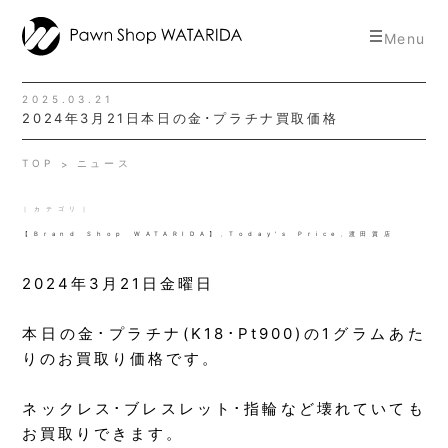
toggle
Menu
navigat
2025.03.21
2024年3月21日本日の金･プラチナ買取価格
TOP
ニュース
｜カテゴリ｜
【Brand Shop WATARIDA】
,
Today's Price
,
渡田質店
2024年3月21日金曜日
本日の金･プラチナ(K18･Pt900)の1グラムあた
りのお買取り価格です。
ネックレス･ブレスレット･指輪など壊れていても
お買取りできます。