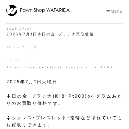
toggle
Menu
navigat
2025.07.01
2025年7月1日本日の金･プラチナ買取価格
TOP
ニュース
｜カテゴリ｜
【Brand Shop WATARIDA】
,
Today's Price
,
渡田質店
2025年7月1日火曜日
本日の金･プラチナ(K18･Pt900)の1グラムあた
りのお買取り価格です。
ネックレス･ブレスレット･指輪など壊れていても
お買取りできます。