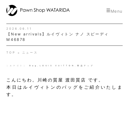
toggle
Menu
navigat
2026.06.11
【New arrivals】ルイヴィトン ナノ スピーディ
M46878
TOP
ニュース
｜カテゴリ｜
Bag
,
LOUIS VUITTON
,
商品アップ
こんにちわ。川崎の質屋 渡田質店 です。
本日はルイヴィトンのバッグをご紹介いたしま
す。