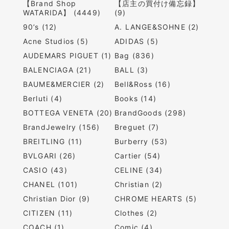
【Brand Shop
【店主の買付け備忘録】
WATARIDA】 (4449)
(9)
90’s (12)
A. LANGE&SOHNE (2)
Acne Studios (5)
ADIDAS (5)
AUDEMARS PIGUET (1)
Bag (836)
BALENCIAGA (21)
BALL (3)
BAUME&MERCIER (2)
Bell&Ross (16)
Berluti (4)
Books (14)
BOTTEGA VENETA (20)
BrandGoods (298)
BrandJewelry (156)
Breguet (7)
BREITLING (11)
Burberry (53)
BVLGARI (26)
Cartier (54)
CASIO (43)
CELINE (34)
CHANEL (101)
Christian (2)
Christian Dior (9)
CHROME HEARTS (5)
CITIZEN (11)
Clothes (2)
COACH (1)
Comic (4)