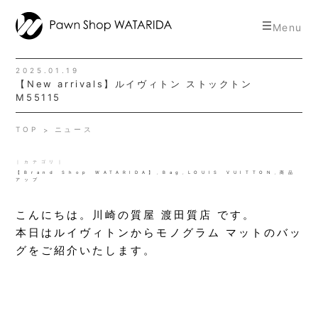
toggle
Menu
navigat
2025.01.19
【New arrivals】ルイヴィトン ストックトン
M55115
TOP
ニュース
｜カテゴリ｜
【Brand Shop WATARIDA】
,
Bag
,
LOUIS VUITTON
,
商品
アップ
こんにちは。川崎の質屋 渡田質店 です。
本日はルイヴィトンからモノグラム マットのバッ
グをご紹介いたします。