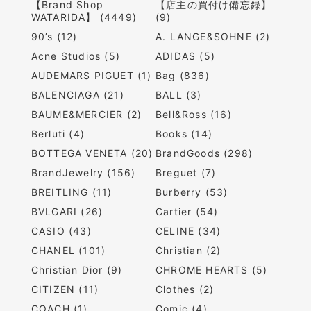
【Brand Shop
【店主の買付け備忘録】
WATARIDA】 (4449)
(9)
90’s (12)
A. LANGE&SOHNE (2)
Acne Studios (5)
ADIDAS (5)
AUDEMARS PIGUET (1)
Bag (836)
BALENCIAGA (21)
BALL (3)
BAUME&MERCIER (2)
Bell&Ross (16)
Berluti (4)
Books (14)
BOTTEGA VENETA (20)
BrandGoods (298)
BrandJewelry (156)
Breguet (7)
BREITLING (11)
Burberry (53)
BVLGARI (26)
Cartier (54)
CASIO (43)
CELINE (34)
CHANEL (101)
Christian (2)
Christian Dior (9)
CHROME HEARTS (5)
CITIZEN (11)
Clothes (2)
COACH (1)
Comic (4)