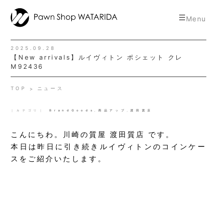
toggle
Menu
navigat
2025.09.28
【New arrivals】ルイヴィトン ポシェット クレ
M92436
TOP
ニュース
｜カテゴリ｜
BrandGoods
,
商品アップ
,
渡田質店
こんにちわ。川崎の質屋 渡田質店 です。
本日は昨日に引き続きルイヴィトンのコインケー
スをご紹介いたします。