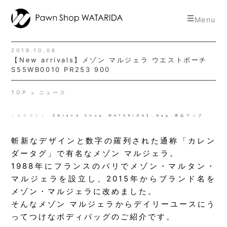
toggle
Menu
navigat
2019.10.06
【New arrivals】メゾン マルジェラ ウエストポーチ
S55WB0010 PR253 900
TOP
ニュース
｜カテゴリ｜
【Brand Shop WATARIDA】
,
Bag
,
商品アップ
斬新なデザインと数字の羅列された通称「カレン
ダータグ」で有名なメゾン マルジェラ。
1988年にフランスのパリでメゾン・マルタン・
マルジェラを設立し、2015年からブランド名を
メゾン・マルジェラに改めました。
そんなメゾン マルジェラからデイリーユースにう
ってつけなボディバッグのご紹介です。