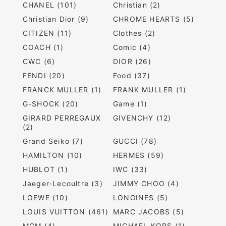
CHANEL (101)
Christian (2)
Christian Dior (9)
CHROME HEARTS (5)
CITIZEN (11)
Clothes (2)
COACH (1)
Comic (4)
CWC (6)
DIOR (26)
FENDI (20)
Food (37)
FRANCK MULLER (1)
FRANK MULLER (1)
G-SHOCK (20)
Game (1)
GIRARD PERREGAUX
GIVENCHY (12)
(2)
Grand Seiko (7)
GUCCI (78)
HAMILTON (10)
HERMES (59)
HUBLOT (1)
IWC (33)
Jaeger-Lecoultre (3)
JIMMY CHOO (4)
LOEWE (10)
LONGINES (5)
LOUIS VUITTON (461)
MARC JACOBS (5)
MCM (4)
MICHAEL KORS (1)