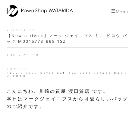
toggle
Menu
navigat
2026.04.09
【New arrivals】マーク ジェイコブス ミニ ピロウ バ
ッグ M0015773 668 1SZ
TOP
ニュース
｜カテゴリ｜
【Brand Shop WATARIDA】
,
Bag
,
MARC JACOBS
,
商品アッ
プ
,
渡田質店
こんにちわ。川崎の質屋 渡田質店 です。
本日はマークジェイコブスから可愛らしいバッグ
のご紹介です。