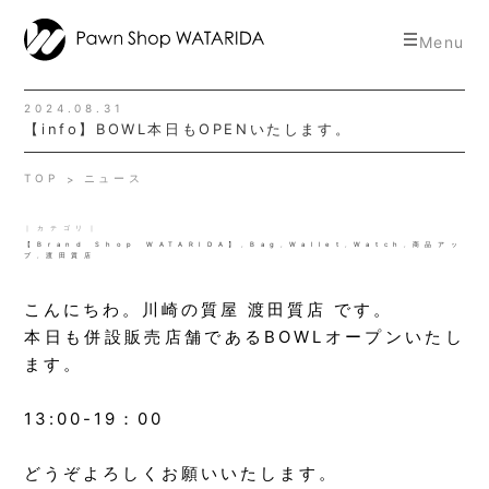
toggle
Menu
navigat
2024.08.31
【info】BOWL本日もOPENいたします。
TOP
ニュース
｜カテゴリ｜
【Brand Shop WATARIDA】
,
Bag
,
Wallet
,
Watch
,
商品アッ
プ
,
渡田質店
こんにちわ。川崎の質屋 渡田質店 です。
本日も併設販売店舗であるBOWLオープンいたし
ます。
13:00-19：00
どうぞよろしくお願いいたします。