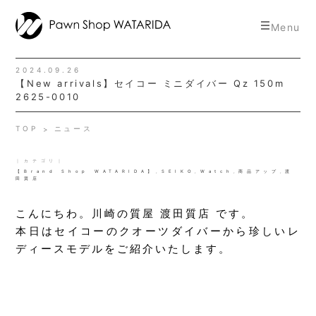
toggle
Menu
navigat
2024.09.26
【New arrivals】セイコー ミニダイバー Qz 150m
2625-0010
TOP
ニュース
｜カテゴリ｜
【Brand Shop WATARIDA】
,
SEIKO
,
Watch
,
商品アップ
,
渡
田質店
こんにちわ。川崎の質屋 渡田質店 です。
本日はセイコーのクオーツダイバーから珍しいレ
ディースモデルをご紹介いたします。