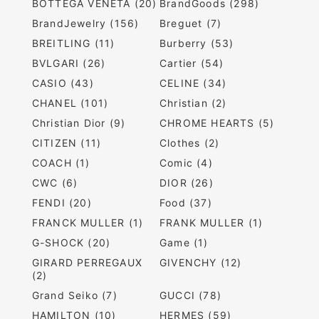
BOTTEGA VENETA (20)
BrandGoods (298)
BrandJewelry (156)
Breguet (7)
BREITLING (11)
Burberry (53)
BVLGARI (26)
Cartier (54)
CASIO (43)
CELINE (34)
CHANEL (101)
Christian (2)
Christian Dior (9)
CHROME HEARTS (5)
CITIZEN (11)
Clothes (2)
COACH (1)
Comic (4)
CWC (6)
DIOR (26)
FENDI (20)
Food (37)
FRANCK MULLER (1)
FRANK MULLER (1)
G-SHOCK (20)
Game (1)
GIRARD PERREGAUX
GIVENCHY (12)
(2)
Grand Seiko (7)
GUCCI (78)
HAMILTON (10)
HERMES (59)