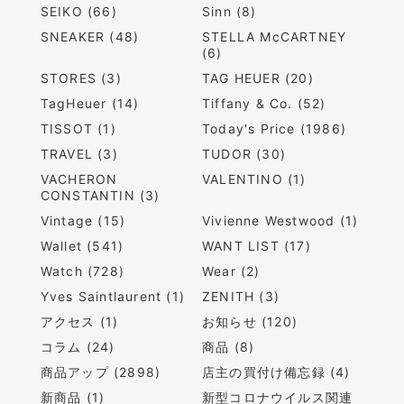
SEIKO (66)
Sinn (8)
SNEAKER (48)
STELLA McCARTNEY
(6)
STORES (3)
TAG HEUER (20)
TagHeuer (14)
Tiffany & Co. (52)
TISSOT (1)
Today's Price (1986)
TRAVEL (3)
TUDOR (30)
VACHERON
VALENTINO (1)
CONSTANTIN (3)
Vintage (15)
Vivienne Westwood (1)
Wallet (541)
WANT LIST (17)
Watch (728)
Wear (2)
Yves Saintlaurent (1)
ZENITH (3)
アクセス (1)
お知らせ (120)
コラム (24)
商品 (8)
商品アップ (2898)
店主の買付け備忘録 (4)
新商品 (1)
新型コロナウイルス関連