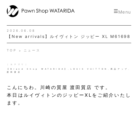
toggle
Menu
navigat
2026.06.08
【New arrivals】ルイヴィトン ジッピー XL M61698
TOP
ニュース
｜カテゴリ｜
【Brand Shop WATARIDA】
,
LOUIS VUITTON
,
商品アップ
,
渡田質店
こんにちわ。川崎の質屋 渡田質店 です。
本日はルイヴィトンのジッピーXLをご紹介いたし
ます。