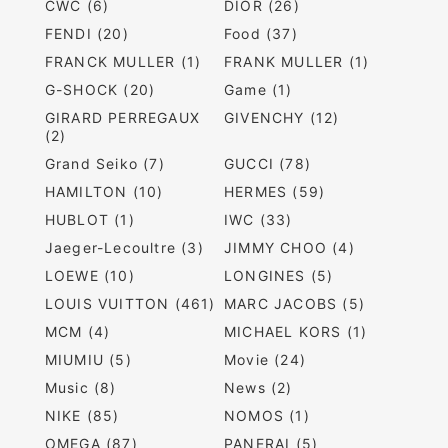
CWC (6)
DIOR (26)
FENDI (20)
Food (37)
FRANCK MULLER (1)
FRANK MULLER (1)
G-SHOCK (20)
Game (1)
GIRARD PERREGAUX
GIVENCHY (12)
(2)
Grand Seiko (7)
GUCCI (78)
HAMILTON (10)
HERMES (59)
HUBLOT (1)
IWC (33)
Jaeger-Lecoultre (3)
JIMMY CHOO (4)
LOEWE (10)
LONGINES (5)
LOUIS VUITTON (461)
MARC JACOBS (5)
MCM (4)
MICHAEL KORS (1)
MIUMIU (5)
Movie (24)
Music (8)
News (2)
NIKE (85)
NOMOS (1)
OMEGA (87)
PANERAI (5)