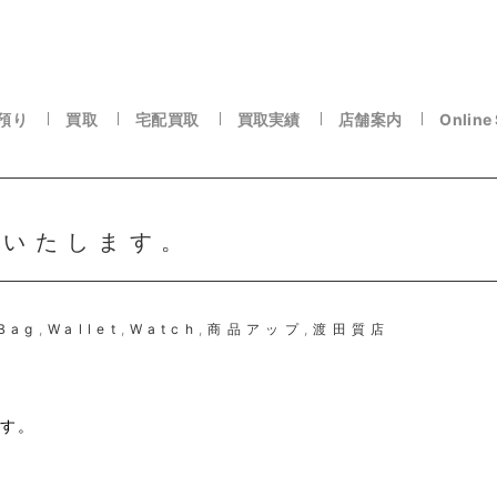
預り
買取
宅配買取
買取実績
店舗案内
Online
ENいたします。
Bag
,
Wallet
,
Watch
,
商品アップ
,
渡田質店
ます。