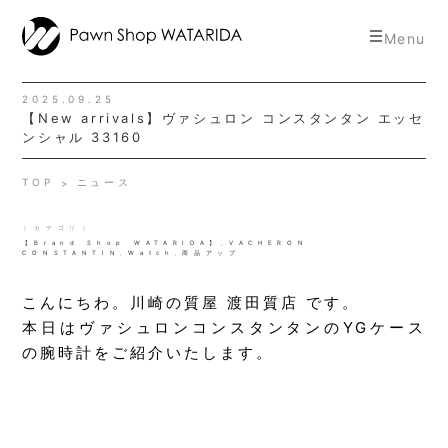
toggle
Menu
navigat
2025.09.25
【New arrivals】ヴァシュロン コンスタンタン エッセ
ンシャル 33160
TOP
ニュース
｜カテゴリ｜
【Brand Shop WATARIDA】
,
VACHERON
CONSTANTIN
,
Watch
,
商品アップ
こんにちわ。川崎の質屋 渡田質店 です。
本日はヴァシュロンコンスタンタンのYGケース
の腕時計をご紹介いたします。